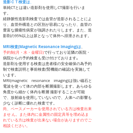
造影ＣＴ検査は
、
単純CTとは違い造影剤を使用しCT撮影を行いま
す。
経静脈性造影剤検査では血管が造影されることによ
り、血管外構造との区別が容易になったり、血管の
豊富な腫瘍性病変が強調されたりします。また、造
影剤の95%以上は尿となって体外へ排泄されます。
MRI検査
(Magnetic Resonance Imaging)
は
、
予約制(月・水・金曜日)
で行っており近隣の医院・
病院からの予約検査も受け付けております｡
造影剤を使用する検査は患者様の安全確保の為予約
制で検査説明と事前検査(腎機能の確認)を実施して
います。
MRI(magnetic resonance imaging)は強い磁石と
電波を使って体の内部を断層撮影します。あらゆる
角度から細かく体内を断層 撮影することが可能
で、放射線を使用していないので、人体への影響も
少なく診断に優れた検査です。
尚、ペースメーカーを使用されている方は検査出来
ませ ん。また体内に金属性の固定具等を埋め込ま
れている方は検査が出来ない場合がありますのでご
相談ください。