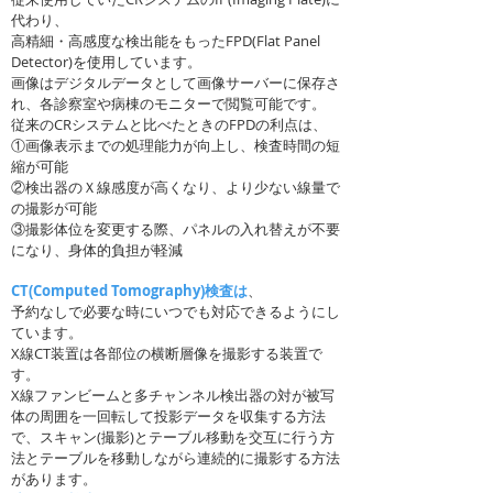
代わり、
高精細・高感度な検出能をもったFPD(Flat Panel
Detector)を使用しています。
画像はデジタルデータとして画像サーバーに保存さ
れ、各診察室や病棟のモニターで閲覧可能です。
従来のCRシステムと比べたときのFPDの利点は、
①画像表示までの処理能力が向上し、検査時間の短
縮が可能
②検出器のＸ線感度が高くなり、より少ない線量で
の撮影が可能
③撮影体位を変更する際、パネルの入れ替えが不要
になり、身体的負担が軽減
CT(Computed Tomography)検査は
、
予約なしで必要な時にいつでも対応できるようにし
ています。
X線CT装置は各部位の横断層像を撮影する装置で
す。
X線ファンビームと多チャンネル検出器の対が被写
体の周囲を一回転して投影データを収集する方法
で、スキャン(撮影)とテーブル移動を交互に行う方
法とテーブルを移動しながら連続的に撮影する方法
があります。