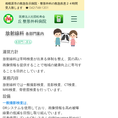
相模原市の救急告示病院・整形外科の救急疾患２４時間
受入致します ☎ 042-748-1201
医療法人社団松寿会
丘 整形外科病院
放射線科
各部門案内
各部門へ戻る
​運営方針
放射線科は常時検査が出来る体制を整え、質の高い
画像情報を提供することで地域の健康向上に寄与す
ることを目的としています。
業務内容
放射線科では一般撮影検査、造影検査、CT検査、
MRI検査、骨密度検査を行っています。
設備
一般撮影検査は
、
DRシステムを使用しており、画像情報を高め被曝
線量の低減を目指し取り組んでいます。
従来使用していたCRシステムのIP(Imaging Plate)に