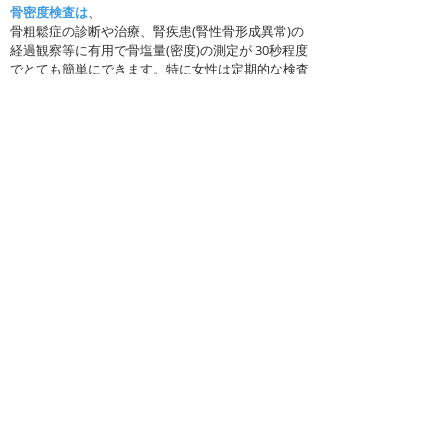
骨密度検査は
、
骨粗鬆症の診断や治療、腎疾患(腎性骨形成異常)の
経過観察等に有用で骨塩量(密度)の測定が 30秒程度
でとても簡単にできます。特に女性は定期的な検査
をお勧めします。当院外来でご相談ください。
オープン型MRI
と特徴
MRIの形状は大きく分けて「トンネル型MRI」と
「オープン型MRI」の2種類に分ける事が出来ま
す。一般的に検査を受ける方が入るスペースが開放
的になっている物は「オープン型MRI」と呼ばれて
います。
・圧迫感・閉塞感が少なく、狭いところが苦手な方
や小児やご高齢の方でも安心して検査が受けられま
す。