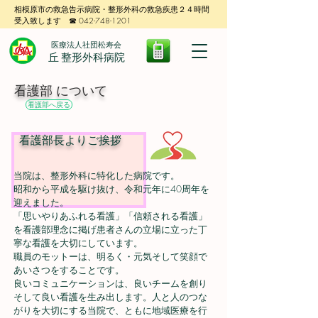
相模原市の救急告示病院・整形外科の救急疾患２４時間
受入致します ☎ 042-748-1201
医療法人社団松寿会
丘 整形外科病院
看護部 について
看護部へ戻る
看護部長よりご挨拶
当院は、整形外科に特化した病院です。
昭和から平成を駆け抜け、令和元年に40周年を
迎えました。
「思いやりあふれる看護」「信頼される看護」
を看護部理念に掲げ患者さんの立場に立った丁
寧な看護を大切にしています。
職員のモットーは、明るく・元気そして笑顔で
あいさつをすることです。
良いコミュニケーションは、良いチームを創り
そして良い看護を生み出します。人と人のつな
がりを大切にする当院で、ともに地域医療を行